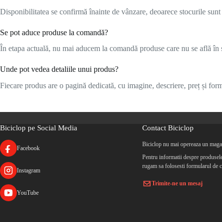
Disponibilitatea se confirmă înainte de vânzare, deoarece stocurile sunt l
Se pot aduce produse la comandă?
În etapa actuală, nu mai aducem la comandă produse care nu se află în s
Unde pot vedea detaliile unui produs?
Fiecare produs are o pagină dedicată, cu imagine, descriere, preț și formu
Biciclop pe Social Media
Contact Biciclop
Biciclop nu mai opereaza un magaz
Facebook
Pentru informatii despre produsele 
rugam sa folosesti formularul de c
Instagram
Trimite-ne un mesaj
YouTube