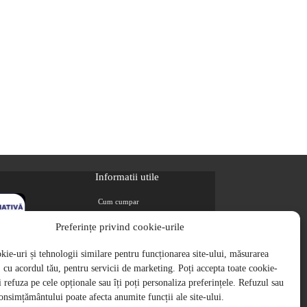
Informatii utile
Cum cumpar
Metode de plata
Preferințe privind cookie-urile
Livrarea comenzilor
ie-uri și tehnologii similare pentru funcționarea site-ului, măsurarea
Magazine partenere
i, cu acordul tău, pentru servicii de marketing. Poți accepta toate cookie-
Retur
ți refuza pe cele opționale sau îți poți personaliza preferințele. Refuzul sau
Cariere
onsimțământului poate afecta anumite funcții ale site-ului.
Politica de Confidentialitate