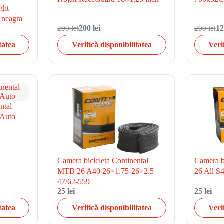
ght
 neagra
299 lei
200 lei
200 lei
12
tatea
Verifică disponibilitatea
Veri
ntal
 Auto
Camera bicicleta Continental
Camera bi
MTB 26 A40 26×1.75-26×2.5
26 All S
47/62-559
25 lei
25 lei
tatea
Verifică disponibilitatea
Veri