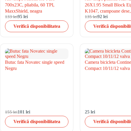
700x23C, pliabila, 60 TPI,
26X1.95 Small Block Ei
MaxxShield, neagra
K1047, crampoane dese,
133 lei
95 lei
135 lei
92 lei
Verifică disponibilitatea
Verifică disponibili
Butuc fata Novatec single speed
Camera bicicleta Contine
Negru
Compact 10/11/12 valva
155 lei
101 lei
25 lei
Verifică disponibilitatea
Verifică disponibili