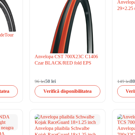
Anvelopa
29×2.25 (
ideTour
Anvelopa CST 700X23C C1406
Czar BLACK/RED fold EPS
96 lei
50 lei
149 lei
80
tatea
Verifică disponibilitatea
Veri
Anvelopa pliaibila Schwalbe
Anvelop
NDA
Kojak RaceGuard 18×1.25 inch
700x32C 