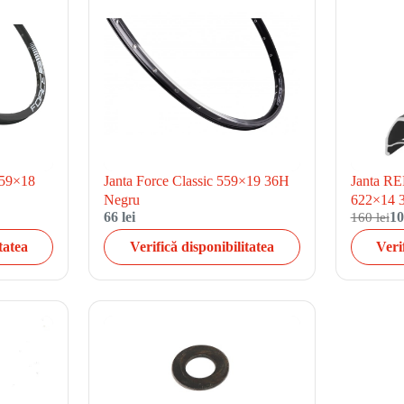
559×18
Janta Force Classic 559×19 36H
Janta 
Negru
622×14 
66 lei
160 lei
10
tatea
Verifică disponibilitatea
Veri