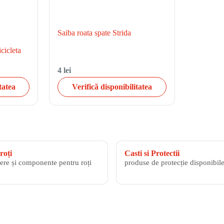
Saiba roata spate Strida
cicleta
4 lei
tatea
Verifică disponibilitatea
roți
Casti si Protectii
ere și componente pentru roți
produse de protecție disponibile