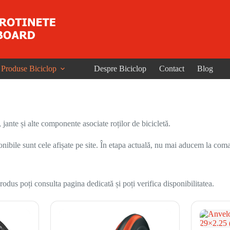
Produse Biciclop
Despre Biciclop
Contact
Blog
nte și alte componente asociate roților de bicicletă.
onibile sunt cele afișate pe site. În etapa actuală, nu mai aducem la coma
odus poți consulta pagina dedicată și poți verifica disponibilitatea.