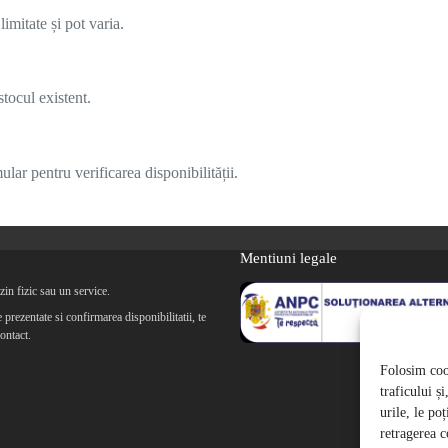
imitate și pot varia.
tocul existent.
lar pentru verificarea disponibilității.
Mentiuni legale
in fizic sau un service.
prezentate si confirmarea disponibilitatii, te
ontact.
Folosim cook
traficului ș
urile, le po
retragerea c