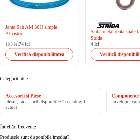
Janta Salt AM 36H simpla
Saiba metal roata spate bi
Albastru
Strida
105 lei
74 lei
4 lei
Verifică disponibilitatea
Verifică disponibili
Categorii utile
Accesorii si Piese
Componente 
piese și accesorii disponibile în catalogul
anvelope, cam
actual
Întrebări frecvente
Produsele sunt disponibile imediat?