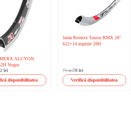
Janta Remerx Taurus RMX 28″
622×14 argintie 28H
REMERX ALCYON
32H Negru
2 lei
75 lei
70 lei
fică disponibilitatea
Verifică disponibilitatea