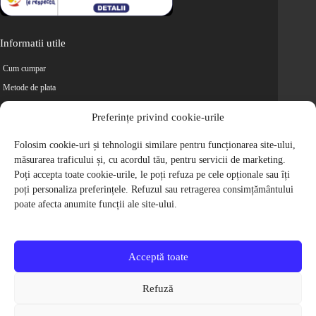
Informatii utile
Cum cumpar
Metode de plata
Livrarea comenzilor
Preferințe privind cookie-urile
Magazine partenere
Retur
Folosim cookie-uri și tehnologii similare pentru funcționarea site-ului,
măsurarea traficului și, cu acordul tău, pentru servicii de marketing.
Cariere
Poți accepta toate cookie-urile, le poți refuza pe cele opționale sau îți
Politica de Confidentialitate
poți personaliza preferințele. Refuzul sau retragerea consimțământului
Politica de cookie-uri
poate afecta anumite funcții ale site-ului.
Termeni si conditii
© 2009-2026 S.C. Biciclete Ciclop S.R.L. Toate drepturile rezervate.
CUI: RO 26049660, Nr. Registrul Comertului: J40/9410/2009
Acceptă toate
Capital social: 200.200,00 RON
Protectia Consumatorilor - ANPC
Refuză
Toate preturile produselor de pe site contin TVA, in conformitate cu legislatia
in vigoare.