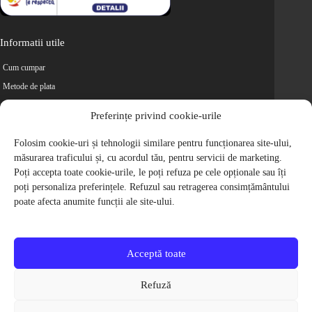
Informatii utile
Cum cumpar
Metode de plata
Livrarea comenzilor
Preferințe privind cookie-urile
Magazine partenere
Retur
Folosim cookie-uri și tehnologii similare pentru funcționarea site-ului,
măsurarea traficului și, cu acordul tău, pentru servicii de marketing.
Cariere
Poți accepta toate cookie-urile, le poți refuza pe cele opționale sau îți
Politica de Confidentialitate
poți personaliza preferințele. Refuzul sau retragerea consimțământului
Politica de cookie-uri
poate afecta anumite funcții ale site-ului.
Termeni si conditii
© 2009-2026 S.C. Biciclete Ciclop S.R.L. Toate drepturile rezervate.
CUI: RO 26049660, Nr. Registrul Comertului: J40/9410/2009
Acceptă toate
Capital social: 200.200,00 RON
Protectia Consumatorilor - ANPC
Refuză
Toate preturile produselor de pe site contin TVA, in conformitate cu legislatia
in vigoare.