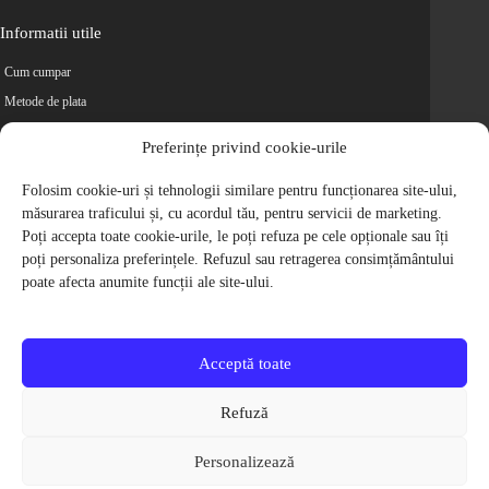
Informatii utile
Cum cumpar
Metode de plata
Livrarea comenzilor
Preferințe privind cookie-urile
Magazine partenere
Retur
Folosim cookie-uri și tehnologii similare pentru funcționarea site-ului,
măsurarea traficului și, cu acordul tău, pentru servicii de marketing.
Cariere
Poți accepta toate cookie-urile, le poți refuza pe cele opționale sau îți
Politica de Confidentialitate
poți personaliza preferințele. Refuzul sau retragerea consimțământului
Politica de cookie-uri
poate afecta anumite funcții ale site-ului.
Termeni si conditii
© 2009-2026 S.C. Biciclete Ciclop S.R.L. Toate drepturile rezervate.
CUI: RO 26049660, Nr. Registrul Comertului: J40/9410/2009
Acceptă toate
Capital social: 200.200,00 RON
Protectia Consumatorilor - ANPC
Refuză
Toate preturile produselor de pe site contin TVA, in conformitate cu legislatia
in vigoare.
Personalizează
Toate imaginile produselor de pe website sunt cu titlu de prezentare.