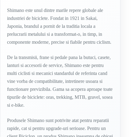
Shimano este unul dintre marile repere globale ale
industriei de biciclete. Fondat in 1921 in Sakai,
Japonia, brandul a pornit de la traditia locala a
prelucrarii metalului si a transformat-o, in timp, in
componente moderne, precise si fiabile pentru ciclism.
De la transmisii, frane si pedale pana la butuci, casete,
lanturi si accesorii de service, Shimano este pentru
multi ciclisti si mecanici standardul de referinta cand
vine vorba de compatibilitate, intretinere usoara si
functionare previzibila. Gama sa acopera aproape toate
tipurile de biciclete: oras, trekking, MTB, gravel, sosea
si e-bike.
Produsele Shimano sunt potrivite atat pentru reparatii
rapide, cat si pentru upgrade-uri serioase. Pentru un
client Biciclop, un produs Shimano inseamna de obicei