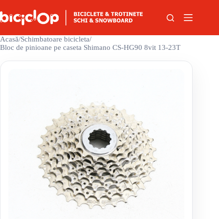
Sari la conținut
Acasă
/
Schimbatoare bicicleta
/
Bloc de pinioane pe caseta Shimano CS-HG90 8vit 13-23T