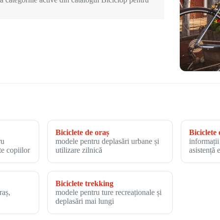
Biciclete de oraș
Biciclete 
ru
modele pentru deplasări urbane și
informații
te copiilor
utilizare zilnică
asistență 
Biciclete trekking
raș,
modele pentru ture recreaționale și
deplasări mai lungi