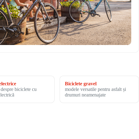
electrice
Biciclete gravel
 despre biciclete cu
modele versatile pentru asfalt și
electrică
drumuri neamenajate