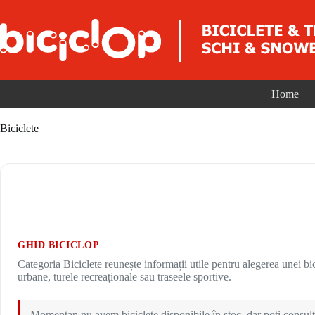
Sari la conținut
Home
Biciclete
GHID BICICLOP
Categoria Biciclete reunește informații utile pentru alegerea unei bici
urbane, turele recreaționale sau traseele sportive.
Momentan nu avem biciclete disponibile în stoc, dar poți consulta