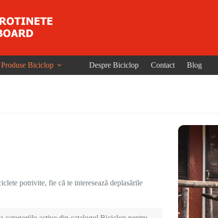
Produse Biciclop
Despre Biciclop
Contact
Blog
clete potrivite, fie că te interesează deplasările
 categoriile active din catalogul Biciclop pentru