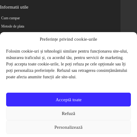
Informatii utile
Cum cumpar
Metode de plata
Livrarea comenzilor
Preferințe privind cookie-urile
Magazine partenere
Retur
Folosim cookie-uri și tehnologii similare pentru funcționarea site-ului,
măsurarea traficului și, cu acordul tău, pentru servicii de marketing.
Cariere
Poți accepta toate cookie-urile, le poți refuza pe cele opționale sau îți
Politica de Confidentialitate
poți personaliza preferințele. Refuzul sau retragerea consimțământului
Politica de cookie-uri
poate afecta anumite funcții ale site-ului.
Termeni si conditii
© 2009-2026 S.C. Biciclete Ciclop S.R.L. Toate drepturile rezervate.
CUI: RO 26049660, Nr. Registrul Comertului: J40/9410/2009
Acceptă toate
Capital social: 200.200,00 RON
Protectia Consumatorilor - ANPC
Refuză
Toate preturile produselor de pe site contin TVA, in conformitate cu legislatia
in vigoare.
Personalizează
Toate imaginile produselor de pe website sunt cu titlu de prezentare.
Pentru detalii despre produse, va rugam sa ne contactati prin
formularul de