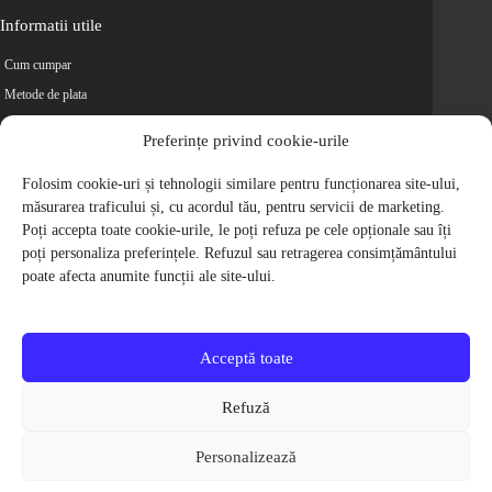
Informatii utile
Cum cumpar
Metode de plata
Livrarea comenzilor
Preferințe privind cookie-urile
Magazine partenere
Retur
Folosim cookie-uri și tehnologii similare pentru funcționarea site-ului,
măsurarea traficului și, cu acordul tău, pentru servicii de marketing.
Cariere
Poți accepta toate cookie-urile, le poți refuza pe cele opționale sau îți
Politica de Confidentialitate
poți personaliza preferințele. Refuzul sau retragerea consimțământului
Politica de cookie-uri
poate afecta anumite funcții ale site-ului.
Termeni si conditii
© 2009-2026 S.C. Biciclete Ciclop S.R.L. Toate drepturile rezervate.
CUI: RO 26049660, Nr. Registrul Comertului: J40/9410/2009
Acceptă toate
Capital social: 200.200,00 RON
Protectia Consumatorilor - ANPC
Refuză
Toate preturile produselor de pe site contin TVA, in conformitate cu legislatia
in vigoare.
Personalizează
Toate imaginile produselor de pe website sunt cu titlu de prezentare.
Pentru detalii despre produse, va rugam sa ne contactati prin
formularul de