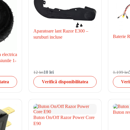
Aparatoare lant Razor E300 –
Baterie R
suruburi incluse
 electrica
iunile 1-
12 lei
10 lei
1.199 lei
tatea
Verifică disponibilitatea
Veri
Buton res
Buton On/Off Razor Power Core
E90