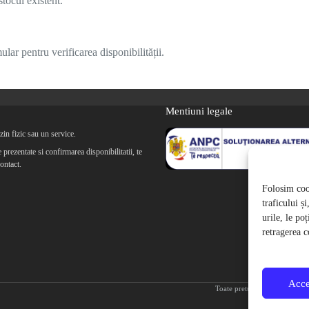
tocul existent.
lar pentru verificarea disponibilității.
Mentiuni legale
in fizic sau un service.
prezentate si confirmarea disponibilitatii, te
ontact.
Folosim cook
traficului ș
urile, le po
retragerea c
Acce
Toate preturile produselor de 
Toate im