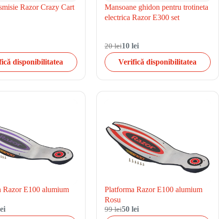
smisie Razor Crazy Cart
Mansoane ghidon pentru trotineta
electrica Razor E300 set
20 lei
10 lei
fică disponibilitatea
Verifică disponibilitatea
a Razor E100 alumium
Platforma Razor E100 alumium
Rosu
ei
99 lei
50 lei