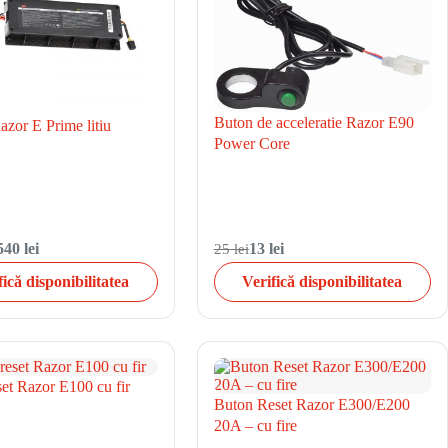
Buton de acceleratie Razor E90
azor E Prime litiu
Power Core
540 lei
25 lei
13 lei
fică disponibilitatea
Verifică disponibilitatea
et Razor E100 cu fir
Buton Reset Razor E300/E200
20A – cu fire