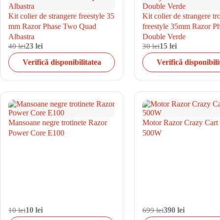
Kit colier de strangere freestyle 35
Kit colier de strangere tr
mm Razor Phase Two Quad
freestyle 35mm Razor P
Albastra
Double Verde
40 lei
23 lei
30 lei
15 lei
Verifică disponibilitatea
Verifică disponibili
Mansoane negre trotinete Razor
Motor Razor Crazy Cart
Power Core E100
500W
10 lei
10 lei
699 lei
390 lei