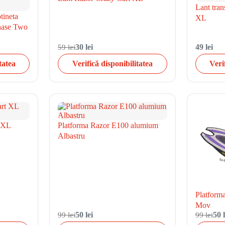
Lant tran
otineta
XL
hase Two
59 lei
30 lei
49 lei
tatea
Verifică disponibilitatea
Veri
 XL
Platforma Razor E100 alumium
Albastru
Platform
Mov
99 lei
50 lei
99 lei
50 l