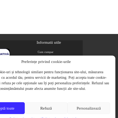
Informatii utile
Cum cumpar
Metode de plata
Preferințe privind cookie-urile
Livrarea comenzilor
ie-uri și tehnologii similare pentru funcționarea site-ului, măsurarea
Magazine partenere
i, cu acordul tău, pentru servicii de marketing. Poți accepta toate cookie-
Retur
ți refuza pe cele opționale sau îți poți personaliza preferințele. Refuzul sau
Cariere
onsimțământului poate afecta anumite funcții ale site-ului.
Politica de Confidentialitate
Politica de cookie-uri
Termeni si conditii
ptă toate
Refuză
Personalizează
pe site contin TVA, in conformitate cu legislatia in vigoare.
aginile produselor de pe website sunt cu titlu de prezentare.