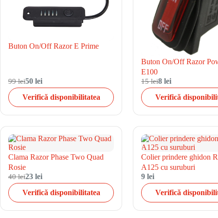
Buton On/Off Razor E Prime
Buton On/Off Razor Po
E100
99 lei
50 lei
15 lei
8 lei
Verifică disponibilitatea
Verifică disponibili
Clama Razor Phase Two Quad
Colier prindere ghidon 
Rosie
A125 cu suruburi
40 lei
23 lei
9 lei
Verifică disponibilitatea
Verifică disponibili