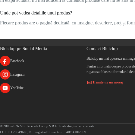
În etapa actuală, nu mai aducem la comandă produse care nu se află în s
Unde pot vedea detaliile unui produs?
Fiecare produs are o pagină dedicată, cu imagine, descriere, preț și formu
Biciclop pe Social Media
Contact Biciclop
Biciclop nu mai opereaza un magaz
Facebook
Pentru informatii despre produsele 
rugam sa folosesti formularul de c
Instagram
Trimite-ne un mesaj
YouTube
© 2009-2026 S.C. Biciclete Ciclop S.R.L. Toate drepturile rezervate.
CUI: RO 26049660, Nr. Registrul Comertului: J40/9410/2009