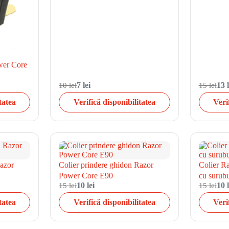
wer Core
10 lei
7 lei
15 lei
13 l
tatea
Verifică disponibilitatea
Veri
Razor
Colier prindere ghidon Razor
Colier R
Power Core E90
cu surubu
15 lei
10 lei
15 lei
10 l
tatea
Verifică disponibilitatea
Veri