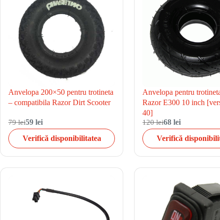
Anvelopa 200×50 pentru trotineta
Anvelopa pentru trotineta
– compatibila Razor Dirt Scooter
Razor E300 10 inch [vers
40]
79 lei
59 lei
120 lei
68 lei
Verifică disponibilitatea
Verifică disponibili