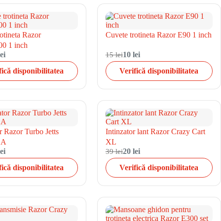
otineta Razor
Cuvete trotineta Razor E90 1 inch
0 1 inch
ei
15 lei
10 lei
fică disponibilitatea
Verifică disponibilitatea
r Razor Turbo Jetts
Intinzator lant Razor Crazy Cart
1A
XL
ei
39 lei
20 lei
fică disponibilitatea
Verifică disponibilitatea