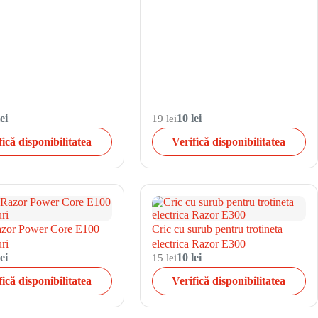
ei
19 lei
10 lei
fică disponibilitatea
Verifică disponibilitatea
azor Power Core E100
Cric cu surub pentru trotineta
ri
electrica Razor E300
ei
15 lei
10 lei
fică disponibilitatea
Verifică disponibilitatea