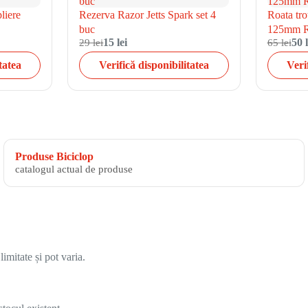
liere
Rezerva Razor Jetts Spark set 4
Roata tr
buc
125mm R
29 lei
15 lei
65 lei
50 l
tatea
Verifică disponibilitatea
Veri
Produse Biciclop
catalogul actual de produse
imitate și pot varia.