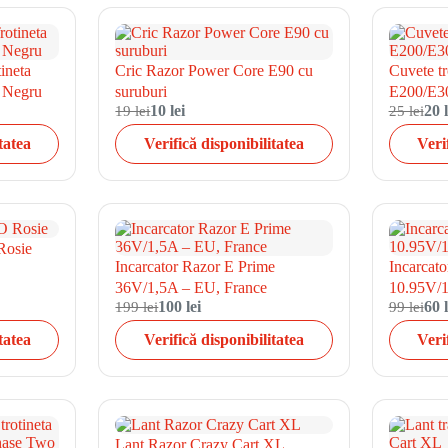
ineta
Cric Razor Power Core E90 cu
Cuvete tr
 Negru
suruburi
E200/E30
19 lei
10 lei
25 lei
20 l
tatea
Verifică disponibilitatea
Veri
Rosie
Incarcator Razor E Prime
Incarcato
36V/1,5A – EU, France
10.95V/
199 lei
100 lei
99 lei
60 l
tatea
Verifică disponibilitatea
Veri
Lant Razor Crazy Cart XL