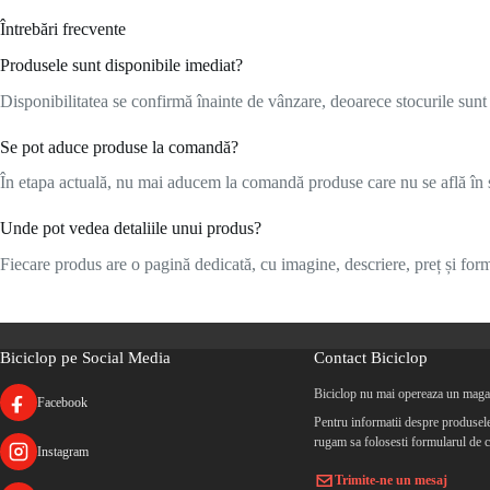
Întrebări frecvente
Produsele sunt disponibile imediat?
Disponibilitatea se confirmă înainte de vânzare, deoarece stocurile sunt l
Se pot aduce produse la comandă?
În etapa actuală, nu mai aducem la comandă produse care nu se află în s
Unde pot vedea detaliile unui produs?
Fiecare produs are o pagină dedicată, cu imagine, descriere, preț și formu
Biciclop pe Social Media
Contact Biciclop
Biciclop nu mai opereaza un magaz
Facebook
Pentru informatii despre produsele 
rugam sa folosesti formularul de c
Instagram
Trimite-ne un mesaj