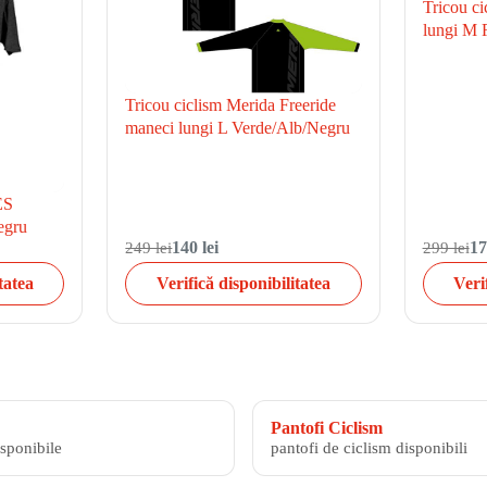
Tricou c
lungi M 
Tricou ciclism Merida Freeride
maneci lungi L Verde/Alb/Negru
ES
egru
249 lei
140 lei
299 lei
17
tatea
Verifică disponibilitatea
Veri
Pantofi Ciclism
isponibile
pantofi de ciclism disponibili