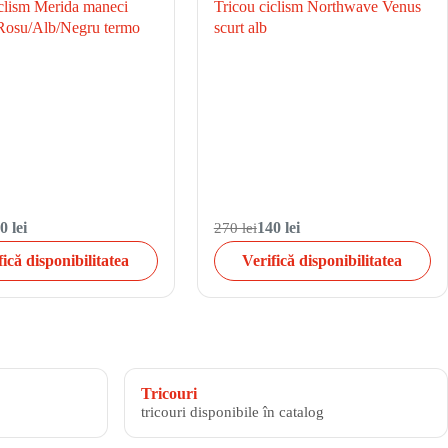
iclism Merida maneci
Tricou ciclism Northwave Venus
Rosu/Alb/Negru termo
scurt alb
0 lei
270 lei
140 lei
fică disponibilitatea
Verifică disponibilitatea
Tricouri
tricouri disponibile în catalog