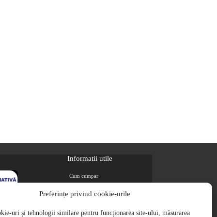
Informatii utile
Cum cumpar
Metode de plata
Preferințe privind cookie-urile
Livrarea comenzilor
ie-uri și tehnologii similare pentru funcționarea site-ului, măsurarea
Magazine partenere