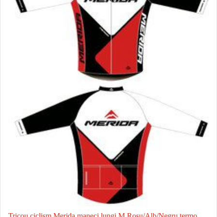
Tricou ciclism Merida maneci lungi M Rosu/Alb/Negru termo