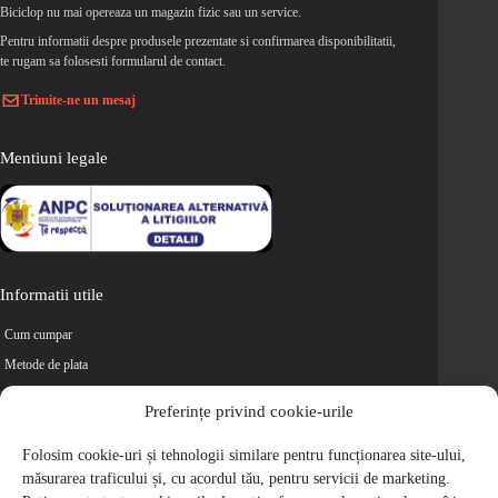
Biciclop nu mai opereaza un magazin fizic sau un service.
Pentru informatii despre produsele prezentate si confirmarea disponibilitatii,
te rugam sa folosesti formularul de contact.
Trimite-ne un mesaj
Mentiuni legale
Informatii utile
Cum cumpar
Metode de plata
Livrarea comenzilor
Preferințe privind cookie-urile
Magazine partenere
Retur
Folosim cookie-uri și tehnologii similare pentru funcționarea site-ului,
măsurarea traficului și, cu acordul tău, pentru servicii de marketing.
Cariere