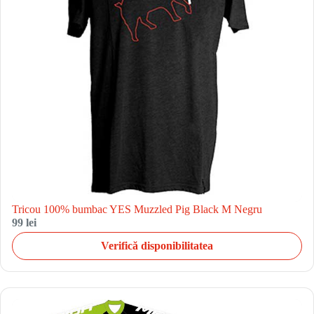
Tricou 100% bumbac YES Muzzled Pig Black M Negru
99 lei
Verifică disponibilitatea