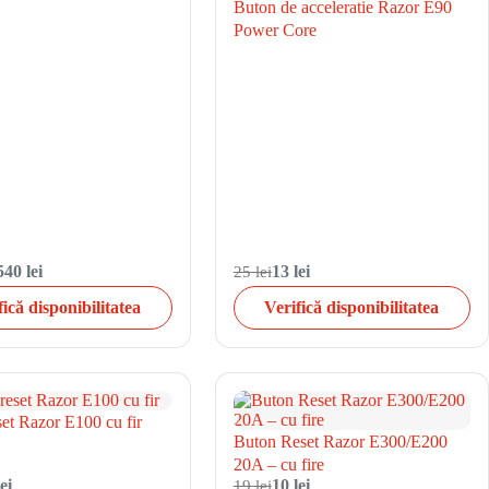
Buton de acceleratie Razor E90
Power Core
540 lei
25 lei
13 lei
fică disponibilitatea
Verifică disponibilitatea
et Razor E100 cu fir
Buton Reset Razor E300/E200
20A – cu fire
ei
19 lei
10 lei