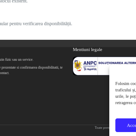
tocul existent.
lar pentru verificarea disponibilității.
Mentiuni legale
in fizic sau un service.
prezentate si confirmarea disponibilitatii, te
ontact.
Folosim cook
traficului ș
urile, le po
retragerea c
Acce
Toate preturile produselor de 
Toate im