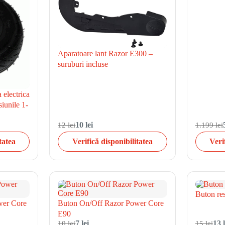
Aparatoare lant Razor E300 –
suruburi incluse
 electrica
iunile 1-
12 lei
10 lei
1.199 lei
tatea
Verifică disponibilitatea
Veri
Buton res
wer Core
Buton On/Off Razor Power Core
E90
10 lei
7 lei
15 lei
13 l