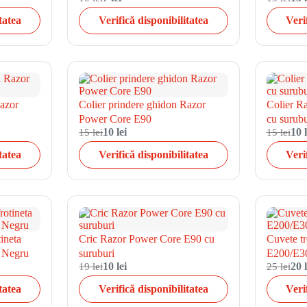
tatea
Verifică disponibilitatea
Veri
Razor
Colier prindere ghidon Razor
Colier R
Power Core E90
cu surubu
15 lei
10 lei
15 lei
10 l
tatea
Verifică disponibilitatea
Veri
ineta
Cric Razor Power Core E90 cu
Cuvete tr
 Negru
suruburi
E200/E30
19 lei
10 lei
25 lei
20 l
tatea
Verifică disponibilitatea
Veri