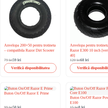
Anvelopa 200×50 pentru trotineta
Anvelopa pentru trotineta
– compatibila Razor Dirt Scooter
Razor E300 10 inch [vers
40]
79 lei
59 lei
120 lei
68 lei
Verifică disponibilitatea
Verifică disponibili
Buton On/Off Razor E Prime
Buton On/Off Razor Po
E100
99 lei
50 lei
15 lei
8 lei