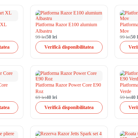
 XL
Platforma Razor E100 alumium
Platform
Albastru
Mov
99 lei
50 lei
99 lei
50 l
tatea
Verifică disponibilitatea
Veri
Core
Platforma Razor Power Core E90
Platform
Roz
Verde
69 lei
40 lei
59 lei
40 l
tatea
Verifică disponibilitatea
Veri