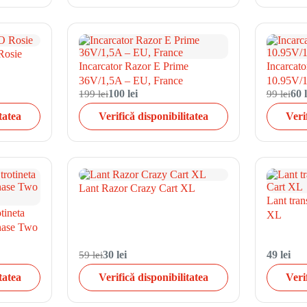
Rosie
Incarcator Razor E Prime
Incarcato
36V/1,5A – EU, France
10.95V/
199 lei
100 lei
99 lei
60 l
tatea
Verifică disponibilitatea
Veri
Lant Razor Crazy Cart XL
Lant tran
otineta
XL
hase Two
59 lei
30 lei
49 lei
tatea
Verifică disponibilitatea
Veri