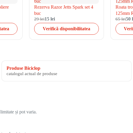
liere
Rezerva Razor Jetts Spark set 4
Roata tr
buc
125mm R
29 lei
15 lei
65 lei
50 l
tatea
Verifică disponibilitatea
Veri
Produse Biciclop
catalogul actual de produse
imitate și pot varia.