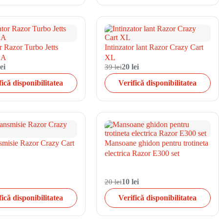
r Razor Turbo Jetts
Intinzator lant Razor Crazy Cart
1A
XL
ei
39 lei
20 lei
fică disponibilitatea
Verifică disponibilitatea
smisie Razor Crazy Cart
Mansoane ghidon pentru trotineta
electrica Razor E300 set
20 lei
10 lei
fică disponibilitatea
Verifică disponibilitatea