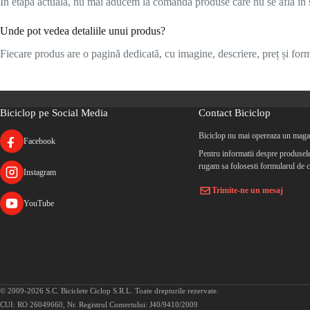
În etapa actuală, nu mai aducem la comandă produse care nu se află în s
Unde pot vedea detaliile unui produs?
Fiecare produs are o pagină dedicată, cu imagine, descriere, preț și formu
Biciclop pe Social Media
Contact Biciclop
Biciclop nu mai opereaza un magaz
Facebook
Pentru informatii despre produsele 
rugam sa folosesti formularul de c
Instagram
Trimite-ne un mesaj
YouTube
© 2009-2026 S.C. Biciclete Ciclop S.R.L. Toate drepturile rezervate.
CUI: RO 26049660, Nr. Registrul Comertului: J40/9410/2009