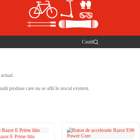
Caută
 actual.
ndă produse care nu se află în stocul existent.
azor E Prime litiu