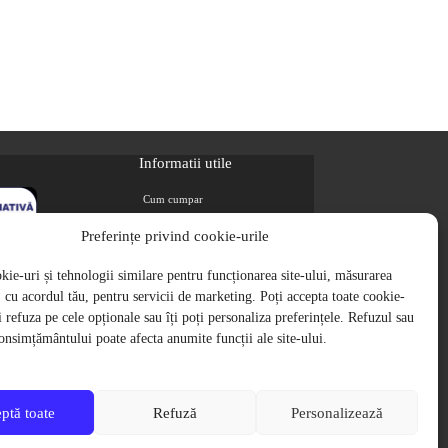
Informatii utile
Cum cumpar
Metode de plata
Preferințe privind cookie-urile
Livrarea comenzilor
ie-uri și tehnologii similare pentru funcționarea site-ului, măsurarea
Magazine partenere
i, cu acordul tău, pentru servicii de marketing. Poți accepta toate cookie-
Retur
ți refuza pe cele opționale sau îți poți personaliza preferințele. Refuzul sau
Cariere
onsimțământului poate afecta anumite funcții ale site-ului.
Politica de Confidentialitate
Politica de cookie-uri
Termeni si conditii
ptă toate
Refuză
Personalizează
pe site contin TVA, in conformitate cu legislatia in vigoare.
aginile produselor de pe website sunt cu titlu de prezentare.