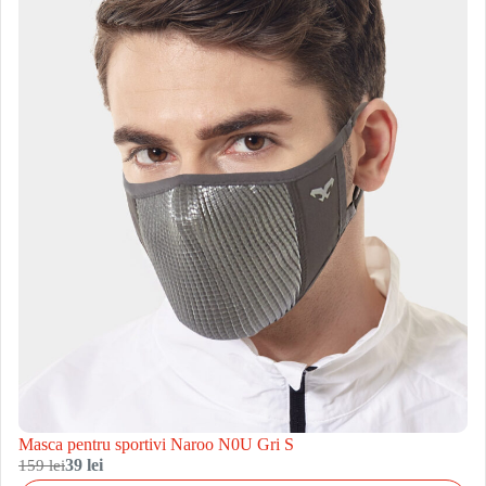
Masca pentru sportivi Naroo N0U Gri S
159 lei
39 lei