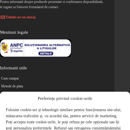
Pentru informatii despre produsele prezentate si confirmarea disponibilitatii,
te rugam sa folosesti formularul de contact.
Trimite-ne un mesaj
Mentiuni legale
Informatii utile
Cum cumpar
Metode de plata
Livrarea comenzilor
Preferințe privind cookie-urile
Magazine partenere
Folosim cookie-uri și tehnologii similare pentru funcționarea site-ului,
Retur
măsurarea traficului și, cu acordul tău, pentru servicii de marketing.
Cariere
Poți accepta toate cookie-urile, le poți refuza pe cele opționale sau îți
Politica de Confidentialitate
poți personaliza preferințele. Refuzul sau retragerea consimțământului