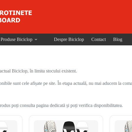
Produse Biciclop
Despre Biciclop
Contact
Blog
ual Biciclop, în limita stocului existent.
onibile sunt cele afișate pe site. În etapa actuală, nu mai aducem la coma
odus poți consulta pagina dedicată și poți verifica disponibilitatea.