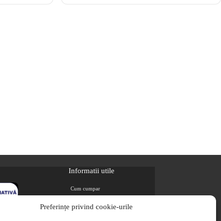
Informatii utile
Cum cumpar
Metode de plata
Preferințe privind cookie-urile
Livrarea comenzilor