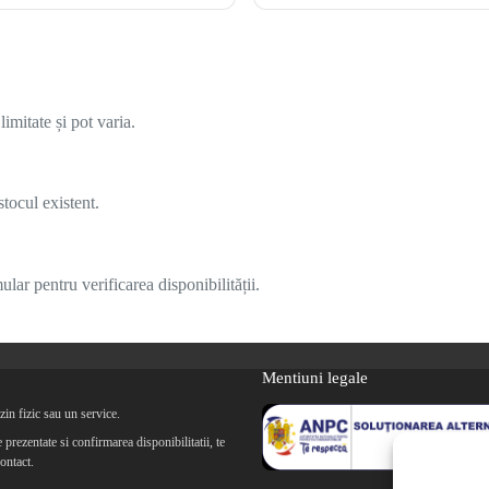
imitate și pot varia.
tocul existent.
lar pentru verificarea disponibilității.
Mentiuni legale
in fizic sau un service.
prezentate si confirmarea disponibilitatii, te
ontact.