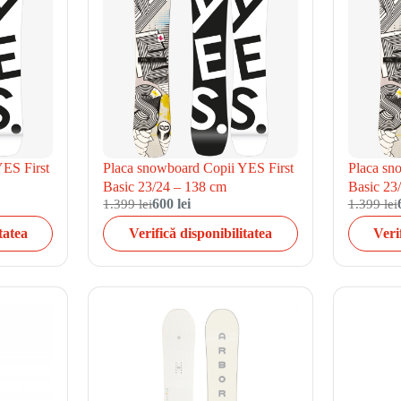
YES First
Placa snowboard Copii YES First
Placa sn
Basic 23/24 – 138 cm
Basic 23
1.399 lei
600 lei
1.399 lei
tatea
Verifică disponibilitatea
Veri