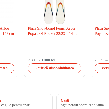
 Arbor
Placa Snowboard Femei Arbor
Placa Sn
 – 147 cm
Poparazzi Rocker 22/23 – 144 cm
Poparazz
2.399 lei
1.000 lei
2.399 lei
tatea
Verifică disponibilitatea
Veri
e
Casti
i cagule pentru sport
căști pentru sporturi de iarnă