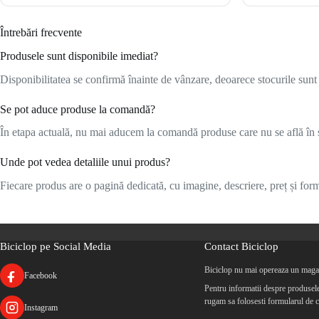
Întrebări frecvente
Produsele sunt disponibile imediat?
Disponibilitatea se confirmă înainte de vânzare, deoarece stocurile sunt l
Se pot aduce produse la comandă?
În etapa actuală, nu mai aducem la comandă produse care nu se află în s
Unde pot vedea detaliile unui produs?
Fiecare produs are o pagină dedicată, cu imagine, descriere, preț și formu
Biciclop pe Social Media
Contact Biciclop
Biciclop nu mai opereaza un magaz
Facebook
Pentru informatii despre produsele 
rugam sa folosesti formularul de c
Instagram