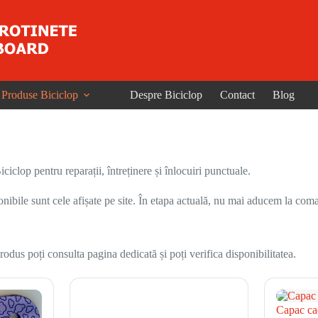
Produse Biciclop
Despre Biciclop
Contact
Blog
iclop pentru reparații, întreținere și înlocuiri punctuale.
onibile sunt cele afișate pe site. În etapa actuală, nu mai aducem la coma
odus poți consulta pagina dedicată și poți verifica disponibilitatea.
Capac cad