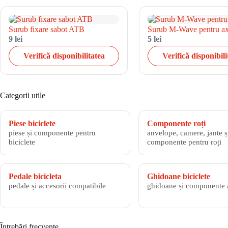
Surub fixare sabot ATB
Surub M-Wave pentru a
9 lei
5 lei
Verifică disponibilitatea
Verifică disponibili
Categorii utile
Piese biciclete
Componente roți
piese și componente pentru
anvelope, camere, jante și
biciclete
componente pentru roți
Pedale bicicleta
Ghidoane biciclete
pedale și accesorii compatibile
ghidoane și componente 
Întrebări frecvente