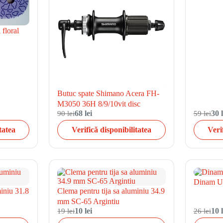
 floral
Butuc spate Shimano Acera FH-
M3050 36H 8/9/10vit disc
90 lei
68 lei
59 lei
30 l
tatea
Verifică disponibilitatea
Veri
Dinam U
miniu 31.8
Clema pentru tija sa aluminiu 34.9
mm SC-65 Argintiu
19 lei
10 lei
26 lei
10 l