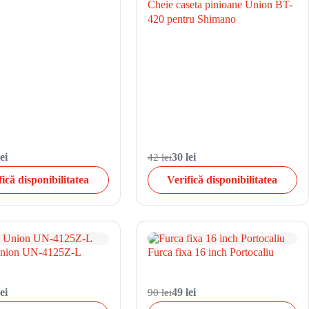
Cheie caseta pinioane Union BT-
420 pentru Shimano
ei
42 lei
30 lei
fică disponibilitatea
Verifică disponibilitatea
nion UN-4125Z-L
Furca fixa 16 inch Portocaliu
ei
90 lei
49 lei