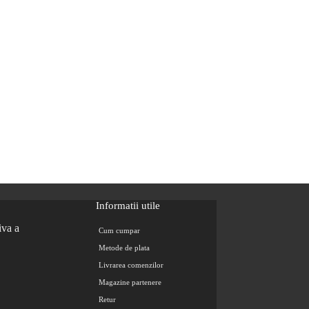
Informatii utile
Cum cumpar
Metode de plata
Livrarea comenzilor
Magazine partenere
Retur