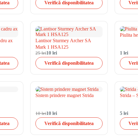
tatea
Verifică disponibilitatea
Veri
Piulita 
adru ax
Lantisor Sturmey Archer SA
Mark 1 HSA125
25 lei
10 lei
1 lei
tatea
Verifică disponibilitatea
Veri
Sistem prindere magnet Strida
Strida – 
10 lei
10 lei
5 lei
tatea
Verifică disponibilitatea
Veri