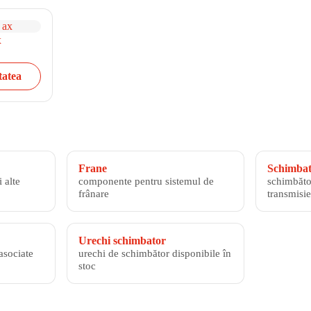
x
tatea
Frane
Schimbato
 alte
componente pentru sistemul de
schimbăto
frânare
transmisie
Urechi schimbator
asociate
urechi de schimbător disponibile în
stoc