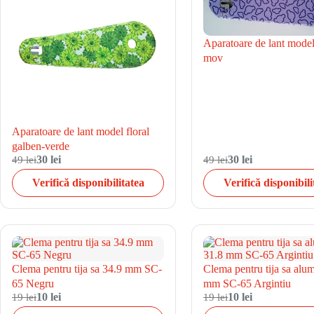
Aparatoare de lant model
mov
Aparatoare de lant model floral
galben-verde
49 lei
30 lei
49 lei
30 lei
Verifică disponibilitatea
Verifică disponibili
Clema pentru tija sa 34.9 mm SC-
Clema pentru tija sa alu
65 Negru
mm SC-65 Argintiu
19 lei
10 lei
19 lei
10 lei