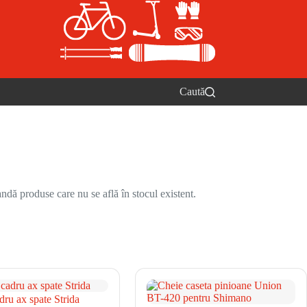
Caută
ndă produse care nu se află în stocul existent.
ru ax spate Strida