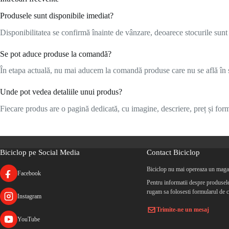
Produsele sunt disponibile imediat?
Disponibilitatea se confirmă înainte de vânzare, deoarece stocurile sunt l
Se pot aduce produse la comandă?
În etapa actuală, nu mai aducem la comandă produse care nu se află în s
Unde pot vedea detaliile unui produs?
Fiecare produs are o pagină dedicată, cu imagine, descriere, preț și formu
Biciclop pe Social Media
Contact Biciclop
Biciclop nu mai opereaza un magaz
Facebook
Pentru informatii despre produsele 
rugam sa folosesti formularul de c
Instagram
Trimite-ne un mesaj
YouTube