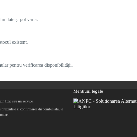
imitate și pot varia.
tocul existent.
lar pentru verificarea disponibilității.
Mentiuni legale
in fizic sau un service.
prezentate si confirmarea disponibilitatii, te
ontact.