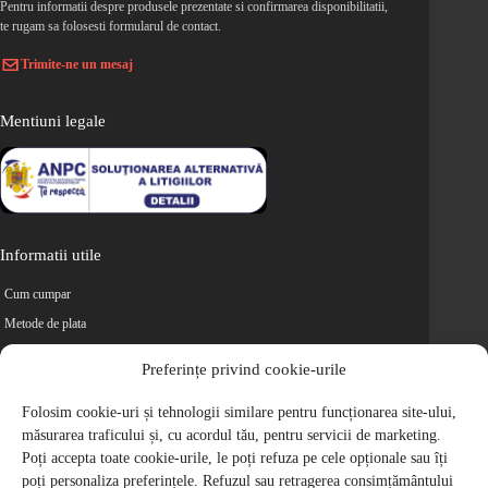
Pentru informatii despre produsele prezentate si confirmarea disponibilitatii,
te rugam sa folosesti formularul de contact.
Trimite-ne un mesaj
Mentiuni legale
Informatii utile
Cum cumpar
Metode de plata
Livrarea comenzilor
Preferințe privind cookie-urile
Magazine partenere
Folosim cookie-uri și tehnologii similare pentru funcționarea site-ului,
Retur
măsurarea traficului și, cu acordul tău, pentru servicii de marketing.
Cariere
Poți accepta toate cookie-urile, le poți refuza pe cele opționale sau îți
Politica de Confidentialitate
poți personaliza preferințele. Refuzul sau retragerea consimțământului