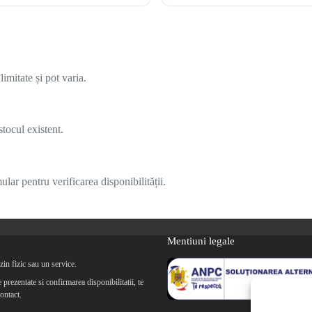
imitate și pot varia.
tocul existent.
lar pentru verificarea disponibilității.
Mentiuni legale
in fizic sau un service.
prezentate si confirmarea disponibilitatii, te
ontact.