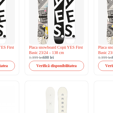
YES First
Placa snowboard Copii YES First
Placa sn
Basic 23/24 – 138 cm
Basic 23
1.399 lei
600 lei
1.399 lei
tatea
Verifică disponibilitatea
Veri