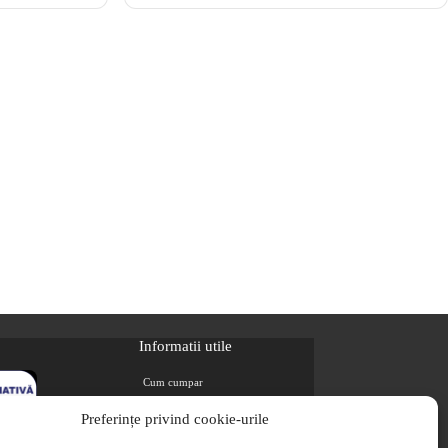
Informatii utile
Cum cumpar
Metode de plata
Preferințe privind cookie-urile
Livrarea comenzilor