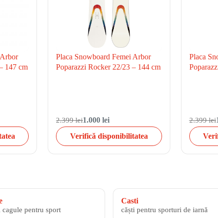
 Arbor
Placa Snowboard Femei Arbor
Placa Sn
 – 147 cm
Poparazzi Rocker 22/23 – 144 cm
Poparazz
2.399 lei
1.000 lei
2.399 lei
tatea
Verifică disponibilitatea
Veri
e
Casti
i cagule pentru sport
căști pentru sporturi de iarnă