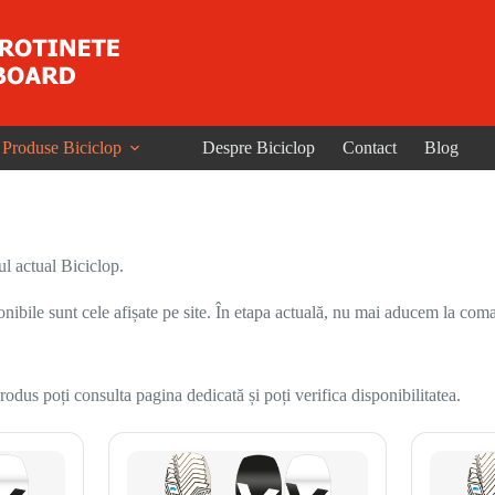
Produse Biciclop
Despre Biciclop
Contact
Blog
l actual Biciclop.
onibile sunt cele afișate pe site. În etapa actuală, nu mai aducem la coma
odus poți consulta pagina dedicată și poți verifica disponibilitatea.