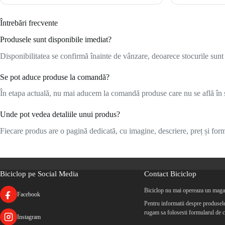
Întrebări frecvente
Produsele sunt disponibile imediat?
Disponibilitatea se confirmă înainte de vânzare, deoarece stocurile sunt l
Se pot aduce produse la comandă?
În etapa actuală, nu mai aducem la comandă produse care nu se află în s
Unde pot vedea detaliile unui produs?
Fiecare produs are o pagină dedicată, cu imagine, descriere, preț și formu
Biciclop pe Social Media
Contact Biciclop
Biciclop nu mai opereaza un magaz
Facebook
Pentru informatii despre produsele 
rugam sa folosesti formularul de c
Instagram