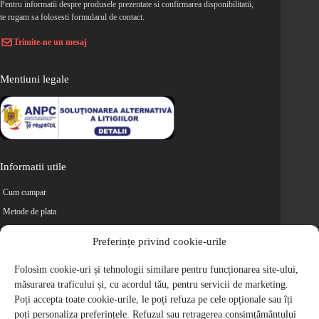
Pentru informatii despre produsele prezentate si confirmarea disponibilitatii,
te rugam sa folosesti formularul de contact.
Trimite-ne un mesaj
Mentiuni legale
Informatii utile
Cum cumpar
Metode de plata
Livrarea comenzilor
Preferințe privind cookie-urile
Magazine partenere
Folosim cookie-uri și tehnologii similare pentru funcționarea site-ului,
Retur
măsurarea traficului și, cu acordul tău, pentru servicii de marketing.
Cariere
Poți accepta toate cookie-urile, le poți refuza pe cele opționale sau îți
Politica de Confidentialitate
poți personaliza preferințele. Refuzul sau retragerea consimțământului