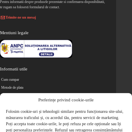
Pentru informatii despre produsele prezentate si confirmarea disponibilitatii,
te rugam sa folosesti formularul de contact.
Trimite-ne un mesaj
Mentiuni legale
Informatii utile
Cum cumpar
Metode de plata
Livrarea comenzilor
Preferințe privind cookie-urile
Magazine partenere
Folosim cookie-uri și tehnologii similare pentru funcționarea site-ului,
Retur
măsurarea traficului și, cu acordul tău, pentru servicii de marketing.
Cariere
Poți accepta toate cookie-urile, le poți refuza pe cele opționale sau îți
Politica de Confidentialitate
poți personaliza preferințele. Refuzul sau retragerea consimțământului