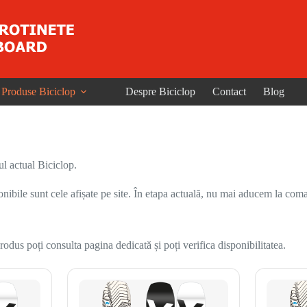
Produse Biciclop
Despre Biciclop
Contact
Blog
l actual Biciclop.
onibile sunt cele afișate pe site. În etapa actuală, nu mai aducem la coma
odus poți consulta pagina dedicată și poți verifica disponibilitatea.