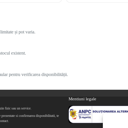
imitate și pot varia.
tocul existent.
lar pentru verificarea disponibilității.
Mentiuni legale
in fizic sau un service.
prezentate si confirmarea disponibilitatii, te
ontact.