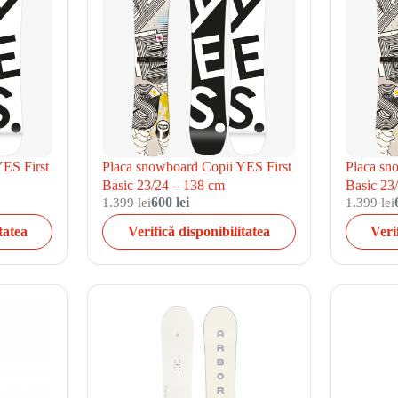
YES First
Placa snowboard Copii YES First
Placa sn
Basic 23/24 – 138 cm
Basic 23
1.399 lei
600 lei
1.399 lei
tatea
Verifică disponibilitatea
Veri