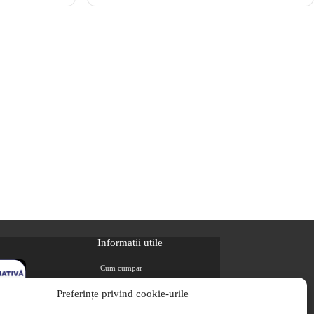
Informatii utile
Cum cumpar
Metode de plata
Preferințe privind cookie-urile
Livrarea comenzilor