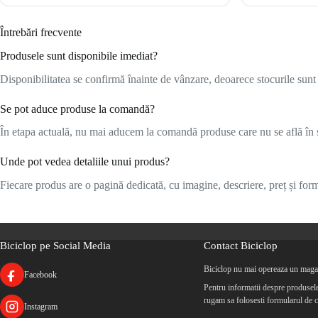
Întrebări frecvente
Produsele sunt disponibile imediat?
Disponibilitatea se confirmă înainte de vânzare, deoarece stocurile sunt l
Se pot aduce produse la comandă?
În etapa actuală, nu mai aducem la comandă produse care nu se află în s
Unde pot vedea detaliile unui produs?
Fiecare produs are o pagină dedicată, cu imagine, descriere, preț și formu
Biciclop pe Social Media
Contact Biciclop
Biciclop nu mai opereaza un magaz
Facebook
Pentru informatii despre produsele 
rugam sa folosesti formularul de c
Instagram