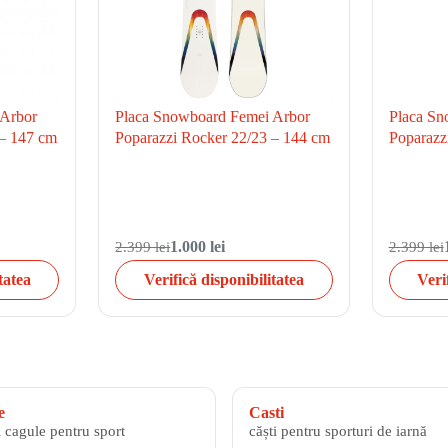
 Arbor
Placa Snowboard Femei Arbor
Placa Sn
 – 147 cm
Poparazzi Rocker 22/23 – 144 cm
Poparazz
2.399 lei
1.000 lei
2.399 lei
tatea
Verifică disponibilitatea
Veri
e
Casti
i cagule pentru sport
căști pentru sporturi de iarnă