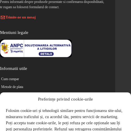
Pentru informatii despre produsele prezentate si confirmarea disponibilitatii,
te rugam sa folosesti formularul de contact.
Trimite-ne un mesaj
Mentiuni legale
Informatii utile
Cum cumpar
Metode de plata
Livrarea comenzilor
Preferințe privind cookie-urile
Magazine partenere
Folosim cookie-uri și tehnologii similare pentru funcționarea site-ului,
Retur
măsurarea traficului și, cu acordul tău, pentru servicii de marketing.
Cariere
Poți accepta toate cookie-urile, le poți refuza pe cele opționale sau îți
Politica de Confidentialitate
poți personaliza preferințele. Refuzul sau retragerea consimțământului