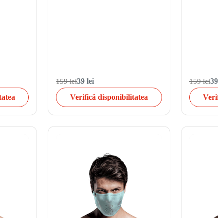
159 lei
39 lei
159 lei
39
tatea
Verifică disponibilitatea
Veri