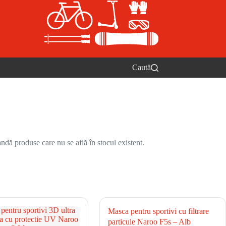
Caută
ndă produse care nu se află în stocul existent.
Masca pentru sportivi cu filtrare
particule Naroo F5s – Alb