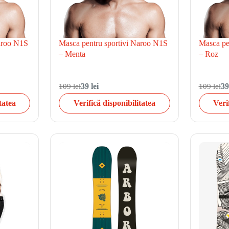
Naroo N1S
Masca pentru sportivi Naroo N1S
Masca pe
– Menta
– Roz
109 lei
39 lei
109 lei
39
tatea
Verifică disponibilitatea
Veri