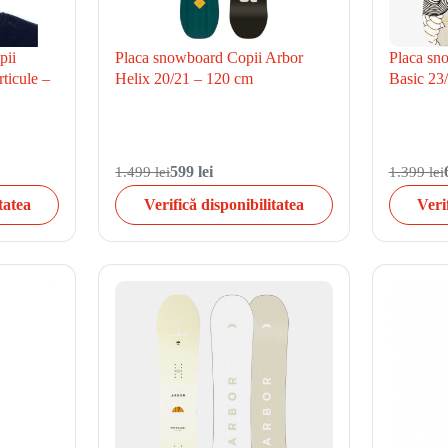
pii
Placa snowboard Copii Arbor
Placa sn
ticule –
Helix 20/21 – 120 cm
Basic 23
1.499 lei
599 lei
1.399 lei
tatea
Verifică disponibilitatea
Veri