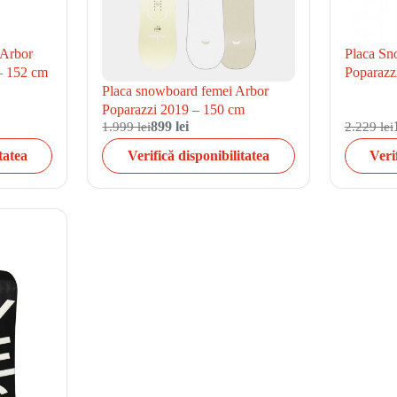
 Arbor
Placa Sn
– 152 cm
Poparazz
Placa snowboard femei Arbor
Poparazzi 2019 – 150 cm
1.999 lei
899 lei
2.229 lei
tatea
Verifică disponibilitatea
Veri