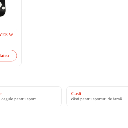
i YES W
tatea
e
Casti
i cagule pentru sport
căști pentru sporturi de iarnă