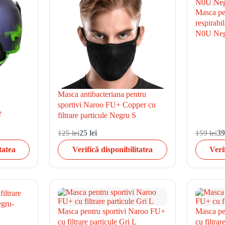
Masca pen
respirabi
N0U Neg
Masca antibacteriana pentru
sportivi Naroo FU+ Copper cu
e
filtrare particule Negru S
125 lei
25 lei
159 lei
39
tatea
Verifică disponibilitatea
Veri
iltrare
egru-
Masca pentru sportivi Naroo FU+
Masca pe
cu filtrare particule Gri L
cu filtrar