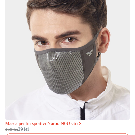
Masca pentru sportivi Naroo N0U Gri S
159 lei
39 lei