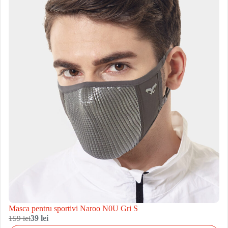
Masca pentru sportivi Naroo N0U Gri S
159 lei
39 lei