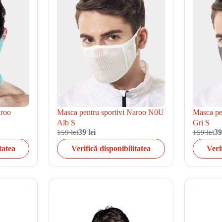
aroo
Masca pentru sportivi Naroo N0U
Masca pe
Alb S
Gri S
159 lei
39 lei
159 lei
39
tatea
Verifică disponibilitatea
Veri