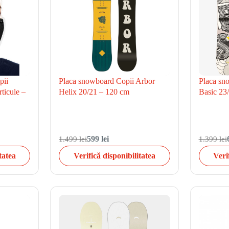
pii
Placa snowboard Copii Arbor
Placa sn
ticule –
Helix 20/21 – 120 cm
Basic 23
1.499 lei
599 lei
1.399 lei
tatea
Verifică disponibilitatea
Veri