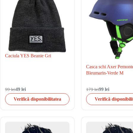
Caciula YES Beanie Gri
Casca schi Axer Pemont
Bleumarin-Verde M
99 lei
49 lei
179 lei
99 lei
Verifică disponibilitatea
Verifică disponibili