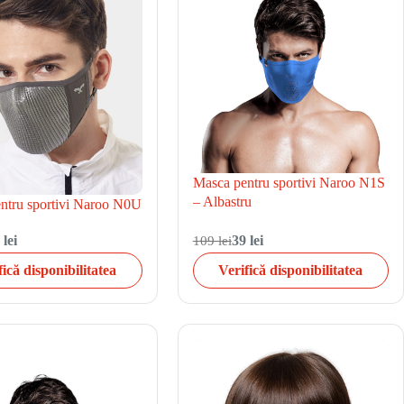
Masca pentru sportivi Naroo N1S
– Albastru
ntru sportivi Naroo N0U
 lei
109 lei
39 lei
fică disponibilitatea
Verifică disponibilitatea