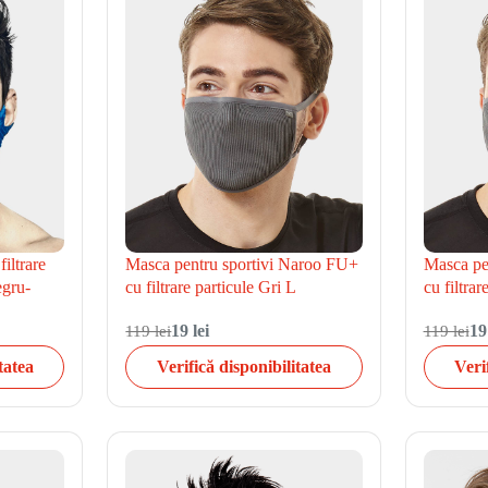
iltrare
Masca pentru sportivi Naroo FU+
Masca pe
egru-
cu filtrare particule Gri L
cu filtrar
119 lei
19 lei
119 lei
19
tatea
Verifică disponibilitatea
Veri