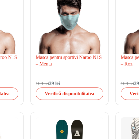
Naroo N1S
Masca pentru sportivi Naroo N1S
Masca pe
– Menta
– Roz
109 lei
39 lei
109 lei
39
tatea
Verifică disponibilitatea
Veri