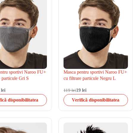
ntru sportivi Naroo FU+
Masca pentru sportivi Naroo FU+
e particule Gri S
cu filtrare particule Negru L
 lei
119 lei
19 lei
fică disponibilitatea
Verifică disponibilitatea