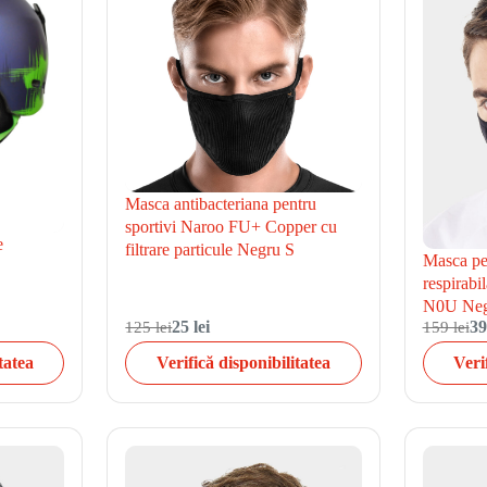
Masca antibacteriana pentru
sportivi Naroo FU+ Copper cu
e
filtrare particule Negru S
Masca pen
respirabi
N0U Neg
125 lei
25 lei
159 lei
39
tatea
Verifică disponibilitatea
Veri