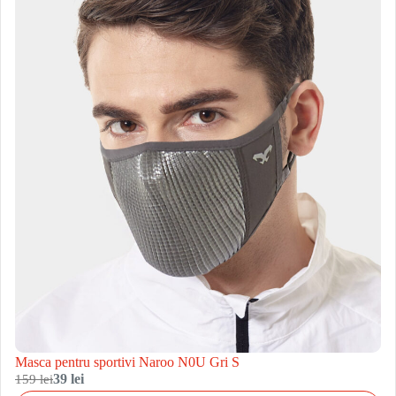
Masca pentru sportivi Naroo N0U Gri S
159 lei
39 lei