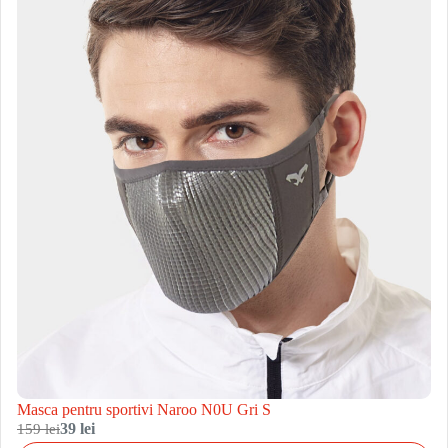
Masca pentru sportivi Naroo N0U Gri S
159 lei
39 lei