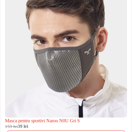
Masca pentru sportivi Naroo N0U Gri S
159 lei
39 lei