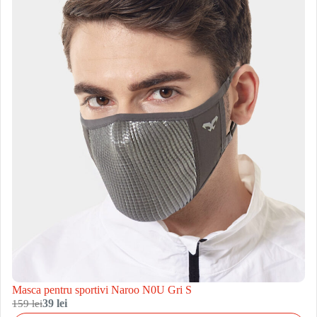
Masca pentru sportivi Naroo N0U Gri S
159 lei
39 lei