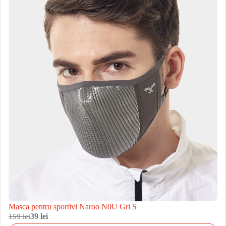
Masca pentru sportivi Naroo N0U Gri S
159 lei
39 lei