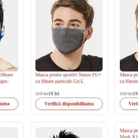
iltrare
Masca pentru sportivi Naroo FU+
Masca pe
egru-
cu filtrare particule Gri L
cu filtrar
119 lei
19 lei
119 lei
19
tatea
Verifică disponibilitatea
Veri
Masca pe
Mask X1