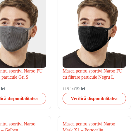
ntru sportivi Naroo FU+
Masca pentru sportivi Naroo FU+
e particule Gri S
cu filtrare particule Negru L
 lei
119 lei
19 lei
fică disponibilitatea
Verifică disponibilitatea
ntru sportivi Naroo
Masca pentru sportivi Naroo
 – Galben
Mask X1 – Portocaliu