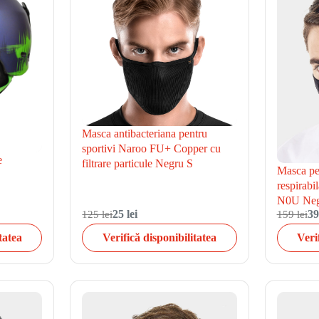
Masca antibacteriana pentru
sportivi Naroo FU+ Copper cu
e
filtrare particule Negru S
Masca pen
respirabi
N0U Neg
125 lei
25 lei
159 lei
39
tatea
Verifică disponibilitatea
Veri