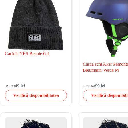
Caciula YES Beanie Gri
Casca schi Axer Pemont
Bleumarin-Verde M
99 lei
49 lei
179 lei
99 lei
Verifică disponibilitatea
Verifică disponibili