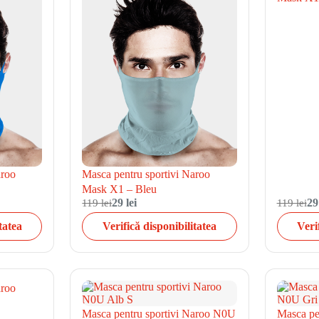
aroo
Masca pentru sportivi Naroo
Mask X1 – Bleu
119 lei
29 lei
119 lei
29
tatea
Verifică disponibilitatea
Veri
aroo
Masca pentru sportivi Naroo N0U
Masca pe