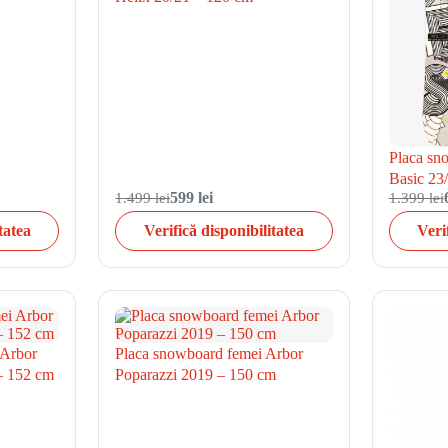
Placa sn
Basic 23
1.499 lei
599 lei
1.399 lei
tatea
Verifică disponibilitatea
Veri
 Arbor
Placa snowboard femei Arbor
– 152 cm
Poparazzi 2019 – 150 cm