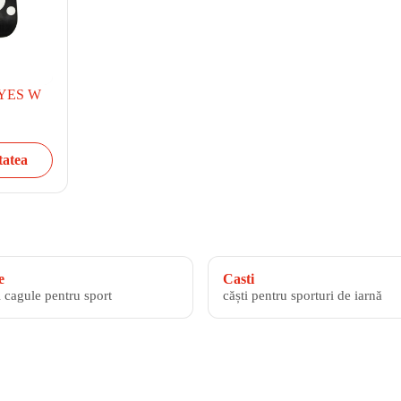
i YES W
tatea
e
Casti
i cagule pentru sport
căști pentru sporturi de iarnă