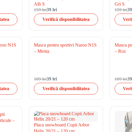
Alb S
Gri S
159 lei
39 lei
159 lei
39
tatea
Verifică disponibilitatea
Veri
Naroo N1S
Masca pentru sportivi Naroo N1S
Masca pe
– Menta
– Roz
109 lei
39 lei
109 lei
39
tatea
Verifică disponibilitatea
Veri
pii
ticule –
Placa snowboard Copii Arbor
Helix 20/21 – 120 cm