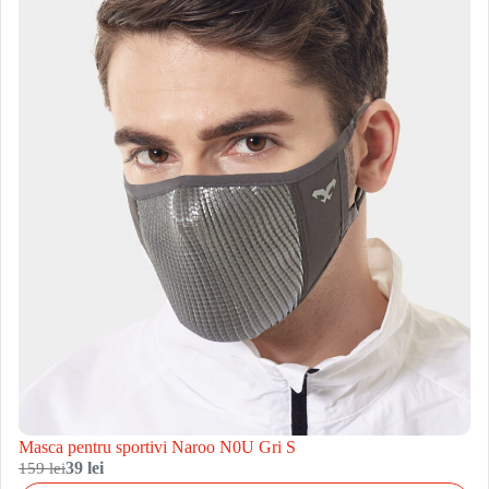
Masca pentru sportivi Naroo N0U Gri S
159 lei
39 lei