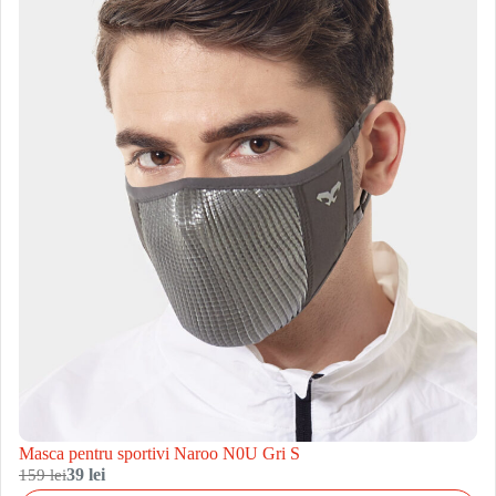
Masca pentru sportivi Naroo N0U Gri S
159 lei
39 lei