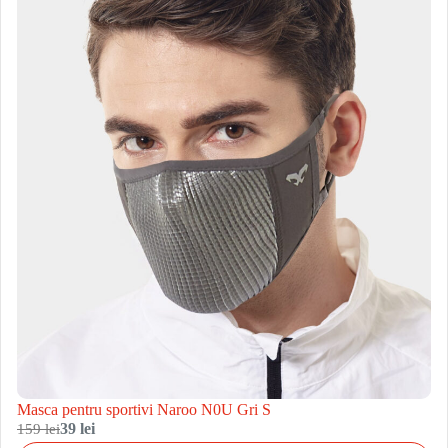
Masca pentru sportivi Naroo N0U Gri S
159 lei
39 lei