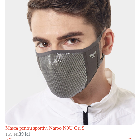
Masca pentru sportivi Naroo N0U Gri S
159 lei
39 lei