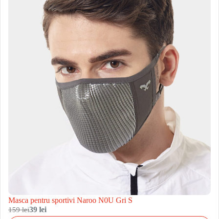
Masca pentru sportivi Naroo N0U Gri S
159 lei
39 lei