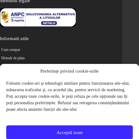
Mentiuni legale
Informatii utile
Cum cumpar
Metode de plata
Livrarea comenzilor
Preferințe privind cookie-urile
Magazine partenere
Folosim cookie-uri și tehnologii similare pentru funcționarea site-ului,
Retur
măsurarea traficului și, cu acordul tău, pentru servicii de marketing.
Cariere
Poți accepta toate cookie-urile, le poți refuza pe cele opționale sau îți
Politica de Confidentialitate
poți personaliza preferințele. Refuzul sau retragerea consimțământului
Politica de cookie-uri
poate afecta anumite funcții ale site-ului.
Termeni si conditii
© 2009-2026 S.C. Biciclete Ciclop S.R.L. Toate drepturile rezervate.
CUI: RO 26049660, Nr. Registrul Comertului: J40/9410/2009
Acceptă toate
Capital social: 200.200,00 RON