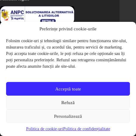
Preferințe privind cookie-urile
Informatii utile
Folosim cookie-uri și tehnologii similare pentru funcționarea site-ului,
Cum cumpar
măsurarea traficului și, cu acordul tău, pentru servicii de marketing.
Poți accepta toate cookie-urile, le poți refuza pe cele opționale sau îți
Metode de plata
poți personaliza preferințele. Refuzul sau retragerea consimțământului
Livrarea comenzilor
poate afecta anumite funcții ale site-ului.
Magazine partenere
Retur
Cariere
Acceptă toate
Politica de Confidentialitate
Refuză
Politica de cookie-uri
Termeni si conditii
Personalizează
© 2009-2026 S.C. Biciclete Ciclop S.R.L. Toate drepturile rezervate.
CUI: RO 26049660, Nr. Registrul Comertului: J40/9410/2009
Politica de cookie-uri
Politica de confidențialitate
Capital social: 200.200,00 RON