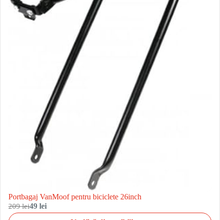
Portbagaj VanMoof pentru biciclete 26inch
209 lei
49 lei