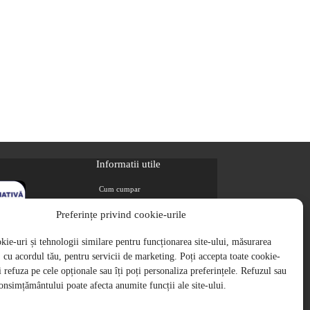
Informatii utile
Cum cumpar
Metode de plata
Preferințe privind cookie-urile
Livrarea comenzilor
ie-uri și tehnologii similare pentru funcționarea site-ului, măsurarea
Magazine partenere
i, cu acordul tău, pentru servicii de marketing. Poți accepta toate cookie-
Retur
ți refuza pe cele opționale sau îți poți personaliza preferințele. Refuzul sau
Cariere
onsimțământului poate afecta anumite funcții ale site-ului.
Politica de Confidentialitate