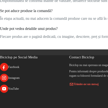
Disponibilitatea se confirmă înainte de vânzare, deoarece stocurile sunt l
Se pot aduce produse la comandă?
În etapa actuală, nu mai aducem la comandă produse care nu se află în s
Unde pot vedea detaliile unui produs?
Fiecare produs are o pagină dedicată, cu imagine, descriere, preț și formu
Biciclop pe Social Media
Contact Biciclop
Biciclop nu mai opereaza un magaz
Facebook
Pentru informatii despre produsele 
rugam sa folosesti formularul de c
Instagram
Trimite-ne un mesaj
YouTube