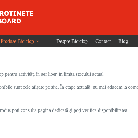
Produse Biciclop
Despre Biciclop
Contact
Blog
entru activități în aer liber, în limita stocului actual.
onibile sunt cele afișate pe site. În etapa actuală, nu mai aducem la coma
odus poți consulta pagina dedicată și poți verifica disponibilitatea.