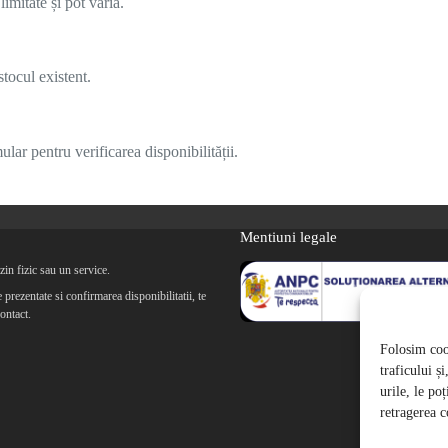
imitate și pot varia.
tocul existent.
lar pentru verificarea disponibilității.
Mentiuni legale
in fizic sau un service.
prezentate si confirmarea disponibilitatii, te
ontact.
Folosim cook
traficului ș
urile, le po
retragerea c