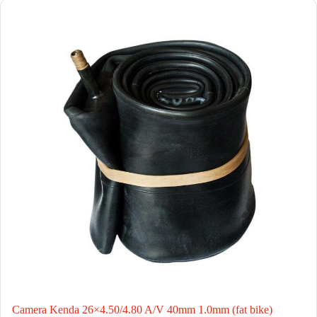
Camera Kenda 26×4.50/4.80 A/V 40mm 1.0mm (fat bike)