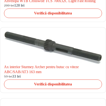
Anvelopa WTB Crosswolf TCS 700x32C Light Fast Rolling
200 lei
120 lei
Verifică disponibilitatea
Ax interior Sturmey Archer pentru butuc cu viteze
ABC/SAB/AT3 163 mm
59 lei
33 lei
Verifică disponibilitatea