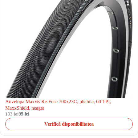
Anvelopa Maxxis Re-Fuse 700x23C, pliabila, 60 TPI,
MaxxShield, neagra
133 lei
95 lei
Verifică disponibilitatea