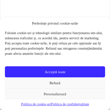
Saiba roata spate Strida
Preferințe privind cookie-urile
4 lei
Folosim cookie-uri și tehnologii similare pentru funcționarea site-ului,
Verifică disponibilitatea
măsurarea traficului și, cu acordul tău, pentru servicii de marketing.
Poți accepta toate cookie-urile, le poți refuza pe cele opționale sau îți
poți personaliza preferințele. Refuzul sau retragerea consimțământului
poate afecta anumite funcții ale site-ului.
Categorii utile
Accesorii si Piese
Acceptă toate
piese și accesorii disponibile în catalogul actual
Refuză
Componente roți
anvelope, camere și componente pentru roți
Personalizează
Politica de cookie-uri
Politica de confidențialitate