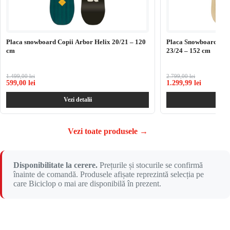
Placa snowboard Copii Arbor Helix 20/21 – 120
Placa Snowboard Fe
cm
23/24 – 152 cm
1.499,00 lei
2.799,00 lei
599,00 lei
1.299,99 lei
Vezi detalii
Ve
Vezi toate produsele
→
Disponibilitate la cerere.
Prețurile și stocurile se confirmă
înainte de comandă. Produsele afișate reprezintă selecția pe
care Biciclop o mai are disponibilă în prezent.