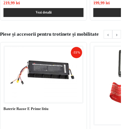
219,99 lei
199,99 lei
Vezi detalii
Ve
‹
›
Piese și accesorii pentru trotinete și mobilitate
-55%
Baterie Razor E Prime litiu