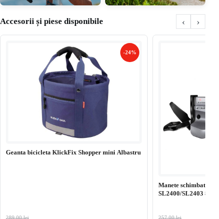
‹
›
Accesorii și piese disponibile
-24%
Geanta bicicleta KlickFix Shopper mini Albastru
Manete schimbator S
SL2400/SL2403 8×3 G
289,00 lei
257,00 lei