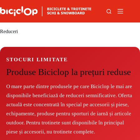
Sari la conținut
Reduceri
STOCURI LIMITATE
Produse Biciclop la prețuri reduse
O mare parte dintre produsele pe care Biciclop le mai are
disponibile beneficiază de reduceri semnificative. Oferta
actuală este concentrată în special pe accesorii și piese,
echipamente, produse pentru sporturi de iarnă și articole
outdoor. Pentru trotinete sunt disponibile în principal
piese și accesorii, nu trotinete complete.