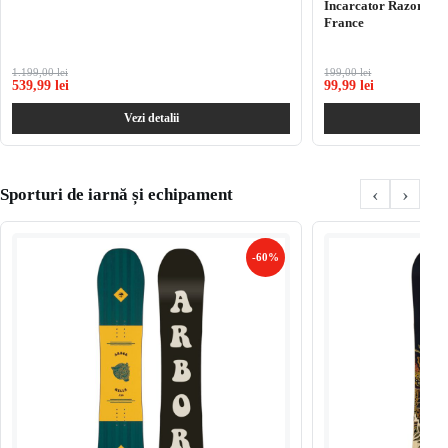
Incarcator Razor E P
France
1.199,00 lei
199,00 lei
539,99 lei
99,99 lei
Vezi detalii
Ve
‹
›
Sporturi de iarnă și echipament
-60%