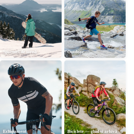
Sporturi de iarnă
Outdoor
Echipament
Biciclete — ghid și arhivă