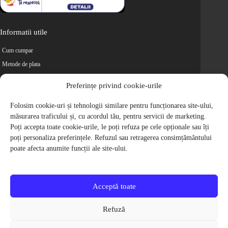
Informatii utile
Cum cumpar
Metode de plata
Livrarea comenzilor
Preferințe privind cookie-urile
Magazine partenere
Folosim cookie-uri și tehnologii similare pentru funcționarea site-ului,
Retur
măsurarea traficului și, cu acordul tău, pentru servicii de marketing.
Cariere
Poți accepta toate cookie-urile, le poți refuza pe cele opționale sau îți
Politica de Confidentialitate
poți personaliza preferințele. Refuzul sau retragerea consimțământului
Politica de cookie-uri
poate afecta anumite funcții ale site-ului.
Termeni si conditii
© 2009-2026 S.C. Biciclete Ciclop S.R.L. Toate drepturile rezervate.
CUI: RO 26049660, Nr. Registrul Comertului: J40/9410/2009
Acceptă toate
Capital social: 200.200,00 RON
Protectia Consumatorilor - ANPC
Refuză
Toate preturile produselor de pe site contin TVA, in conformitate cu legislatia
in vigoare.