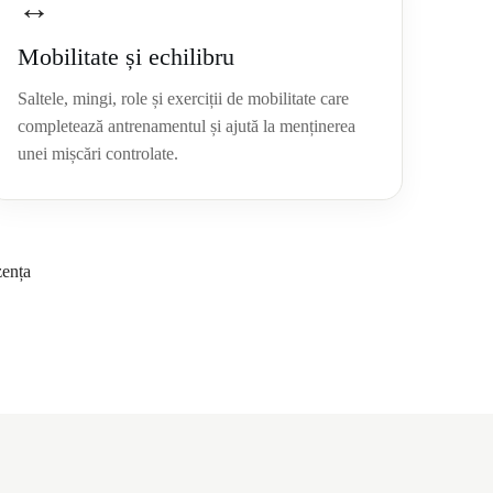
↔
Mobilitate și echilibru
Saltele, mingi, role și exerciții de mobilitate care
completează antrenamentul și ajută la menținerea
unei mișcări controlate.
zența