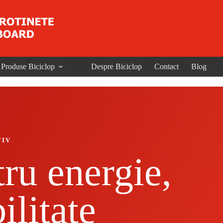
Produse Biciclop
Despre Biciclop
Contact
Blog
TIV
tru energie,
ilitate