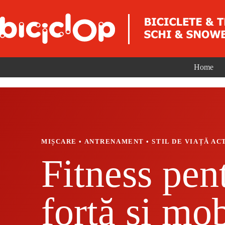
Sari la conținut
Home
MIȘCARE • ANTRENAMENT • STIL DE VIAȚĂ AC
Fitness pen
forță și mob