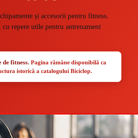
chipamente și accesorii pentru fitness.
, cu repere utile pentru antrenament
de fitness.
Pagina rămâne disponibilă ca
ctura istorică a catalogului Biciclop.