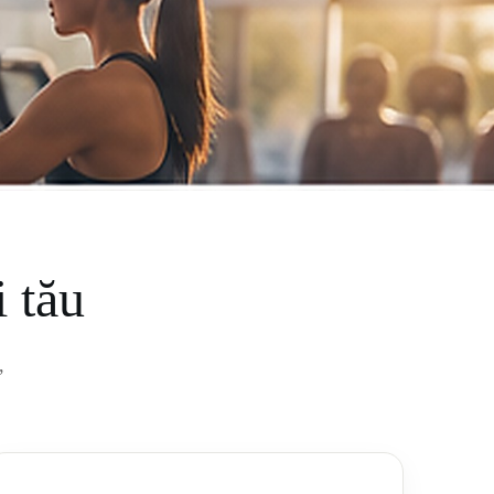
i tău
,