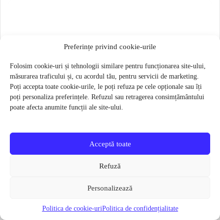
Preferințe privind cookie-urile
Folosim cookie-uri și tehnologii similare pentru funcționarea site-ului,
măsurarea traficului și, cu acordul tău, pentru servicii de marketing.
Poți accepta toate cookie-urile, le poți refuza pe cele opționale sau îți
poți personaliza preferințele. Refuzul sau retragerea consimțământului
poate afecta anumite funcții ale site-ului.
Acceptă toate
Refuză
Personalizează
Butuc pedalier Shimano SM-BB71-41B PRESS FIT 86.5MM
Politica de cookie-uri
Politica de confidențialitate
85 lei
61 lei