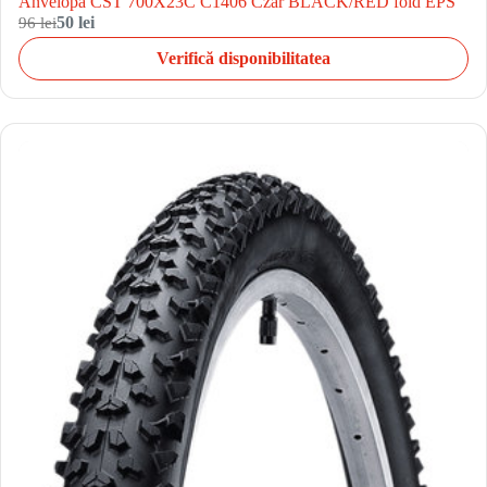
Anvelopa CST 700X23C C1406 Czar BLACK/RED fold EPS
96 lei
50 lei
Verifică disponibilitatea