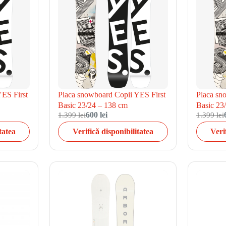
YES First
Placa snowboard Copii YES First
Placa sn
Basic 23/24 – 138 cm
Basic 23
1.399 lei
600 lei
1.399 lei
tatea
Verifică disponibilitatea
Veri