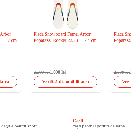
 Arbor
Placa Snowboard Femei Arbor
Placa Sn
 – 147 cm
Poparazzi Rocker 22/23 – 144 cm
Poparazz
2.399 lei
1.000 lei
2.399 lei
tatea
Verifică disponibilitatea
Veri
e
Casti
i cagule pentru sport
căști pentru sporturi de iarnă