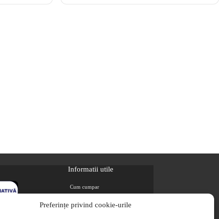
Informatii utile
Cum cumpar
Metode de plata
Preferințe privind cookie-urile
Livrarea comenzilor