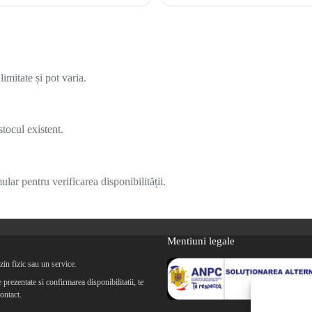
imitate și pot varia.
tocul existent.
lar pentru verificarea disponibilității.
Mentiuni legale
in fizic sau un service.
prezentate si confirmarea disponibilitatii, te
ontact.