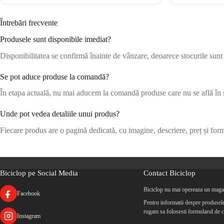
Întrebări frecvente
Produsele sunt disponibile imediat?
Disponibilitatea se confirmă înainte de vânzare, deoarece stocurile sunt l
Se pot aduce produse la comandă?
În etapa actuală, nu mai aducem la comandă produse care nu se află în s
Unde pot vedea detaliile unui produs?
Fiecare produs are o pagină dedicată, cu imagine, descriere, preț și formu
Biciclop pe Social Media
Contact Biciclop
Biciclop nu mai opereaza un magaz
Facebook
Pentru informatii despre produsele 
rugam sa folosesti formularul de c
Instagram