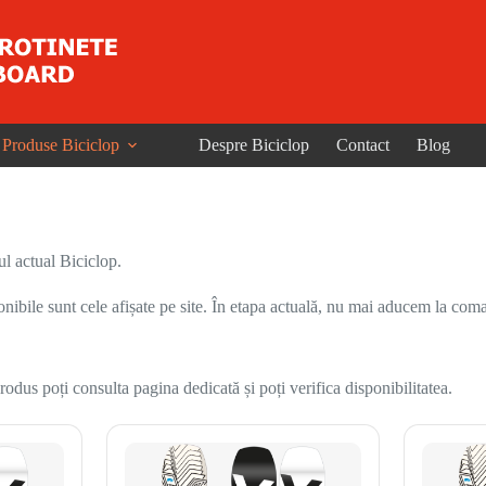
Produse Biciclop
Despre Biciclop
Contact
Blog
l actual Biciclop.
onibile sunt cele afișate pe site. În etapa actuală, nu mai aducem la coma
odus poți consulta pagina dedicată și poți verifica disponibilitatea.