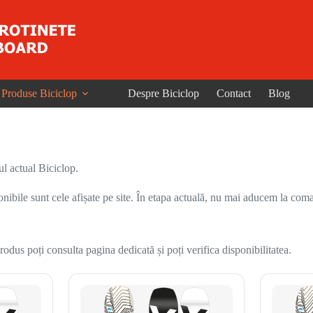
Produse Biciclop
Despre Biciclop
Contact
Blog
l actual Biciclop.
onibile sunt cele afișate pe site. În etapa actuală, nu mai aducem la coma
odus poți consulta pagina dedicată și poți verifica disponibilitatea.