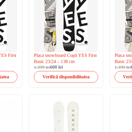
YES First
Placa snowboard Copii YES First
Placa sn
Basic 23/24 – 138 cm
Basic 23
1.399 lei
600 lei
1.399 lei
tatea
Verifică disponibilitatea
Veri