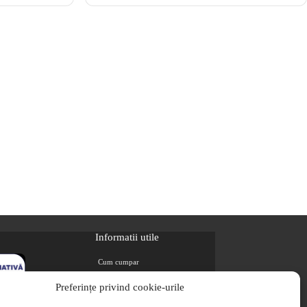
Informatii utile
Cum cumpar
Metode de plata
Preferințe privind cookie-urile
Livrarea comenzilor