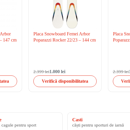
 Arbor
Placa Snowboard Femei Arbor
Placa Sn
 – 147 cm
Poparazzi Rocker 22/23 – 144 cm
Poparazz
2.399 lei
1.000 lei
2.399 lei
tatea
Verifică disponibilitatea
Veri
e
Casti
i cagule pentru sport
căști pentru sporturi de iarnă