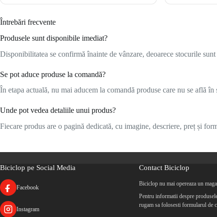
Întrebări frecvente
Produsele sunt disponibile imediat?
Disponibilitatea se confirmă înainte de vânzare, deoarece stocurile sunt l
Se pot aduce produse la comandă?
În etapa actuală, nu mai aducem la comandă produse care nu se află în s
Unde pot vedea detaliile unui produs?
Fiecare produs are o pagină dedicată, cu imagine, descriere, preț și formu
Biciclop pe Social Media
Contact Biciclop
Biciclop nu mai opereaza un magaz
Facebook
Pentru informatii despre produsele 
rugam sa folosesti formularul de c
Instagram