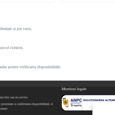
imitate și pot varia.
tocul existent.
lar pentru verificarea disponibilității.
Mentiuni legale
in fizic sau un service.
prezentate si confirmarea disponibilitatii, te
ontact.