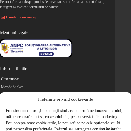
Pentru informatii despre produsele prezentate si confirmarea disponibilitatii,
te rugam sa folosesti formularul de contact.
Trimite-ne un mesaj
Mentiuni legale
Informatii utile
Cum cumpar
Metode de plata
Livrarea comenzilor
Preferințe privind cookie-urile
Magazine partenere
Folosim cookie-uri și tehnologii similare pentru funcționarea site-ului,
Retur
măsurarea traficului și, cu acordul tău, pentru servicii de marketing.
Cariere
Poți accepta toate cookie-urile, le poți refuza pe cele opționale sau îți
Politica de Confidentialitate
poți personaliza preferințele. Refuzul sau retragerea consimțământului