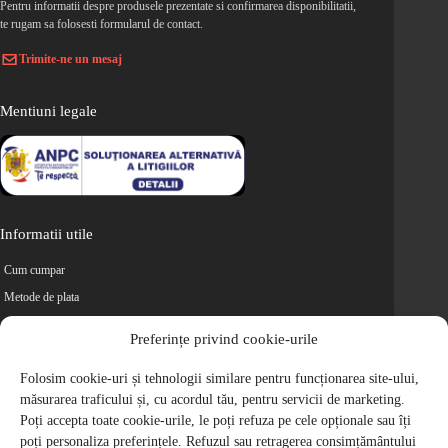
Pentru informatii despre produsele prezentate si confirmarea disponibilitatii,
te rugam sa folosesti formularul de contact.
Trimite-ne un mesaj
Mentiuni legale
Informatii utile
Cum cumpar
Metode de plata
Livrarea comenzilor
Preferințe privind cookie-urile
Magazine partenere
Folosim cookie-uri și tehnologii similare pentru funcționarea site-ului,
Retur
măsurarea traficului și, cu acordul tău, pentru servicii de marketing.
Cariere
Poți accepta toate cookie-urile, le poți refuza pe cele opționale sau îți
Politica de Confidentialitate
poți personaliza preferințele. Refuzul sau retragerea consimțământului