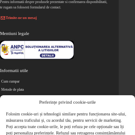
Pentru informatii despre produsele prezentate si confirmarea disponibilitatii,
te rugam sa folosesti formularul de contact.
Trimite-ne un mesaj
Mentiuni legale
Informatii utile
Cum cumpar
Metode de plata
Livrarea comenzilor
Preferințe privind cookie-urile
Magazine partenere
Folosim cookie-uri și tehnologii similare pentru funcționarea site-ului,
Retur
măsurarea traficului și, cu acordul tău, pentru servicii de marketing.
Cariere
Poți accepta toate cookie-urile, le poți refuza pe cele opționale sau îți
Politica de Confidentialitate
poți personaliza preferințele. Refuzul sau retragerea consimțământului