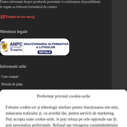
Pentru informatii despre produsele prezentate si confirmarea disponibilitatii,
te rugam sa folosesti formularul de contact.
Trimite-ne un mesaj
Mentiuni legale
Informatii utile
Cum cumpar
Metode de plata
Livrarea comenzilor
Preferințe privind cookie-urile
Magazine partenere
Folosim cookie-uri și tehnologii similare pentru funcționarea site-ului,
Retur
măsurarea traficului și, cu acordul tău, pentru servicii de marketing.
Cariere
Poți accepta toate cookie-urile, le poți refuza pe cele opționale sau îți
Politica de Confidentialitate
poți personaliza preferințele. Refuzul sau retragerea consimțământului