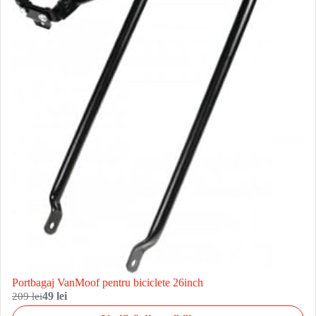
Portbagaj VanMoof pentru biciclete 26inch
209 lei
49 lei