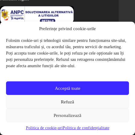
Preferințe privind cookie-urile
Informatii utile
Folosim cookie-uri și tehnologii similare pentru funcționarea site-ului,
Cum cumpar
măsurarea traficului și, cu acordul tău, pentru servicii de marketing.
Poți accepta toate cookie-urile, le poți refuza pe cele opționale sau îți
Metode de plata
poți personaliza preferințele. Refuzul sau retragerea consimțământului
Livrarea comenzilor
poate afecta anumite funcții ale site-ului.
Magazine partenere
Retur
Cariere
Acceptă toate
Politica de Confidentialitate
Refuză
Politica de cookie-uri
Termeni si conditii
Personalizează
© 2009-2026 S.C. Biciclete Ciclop S.R.L. Toate drepturile rezervate.
CUI: RO 26049660, Nr. Registrul Comertului: J40/9410/2009
Politica de cookie-uri
Politica de confidențialitate
Capital social: 200.200,00 RON